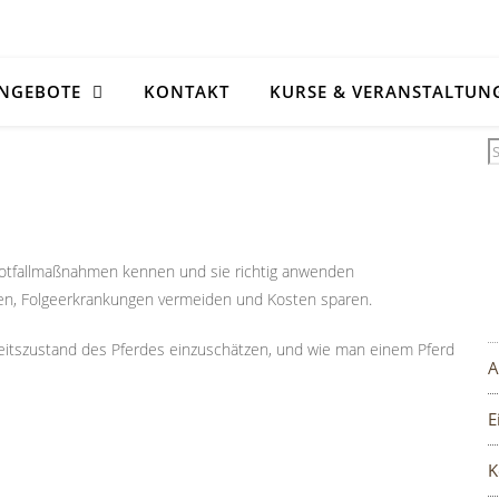
NGEBOTE
KONTAKT
KURSE & VERANSTALTUN
n Notfallmaßnahmen kennen und sie richtig anwenden
ten, Folgeerkrankungen vermeiden und Kosten sparen.
eitszustand des Pferdes einzuschätzen, und wie man einem Pferd
A
E
K