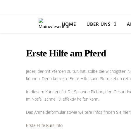
HOME
ÜBER UNS
A
Erste Hilfe am Pferd
Jeder, der mit Pferden zu tun hat, sollte die wichtigste
können. Denn korrekte Erste Hilfe kann Pferdeleben ret
In diesem Kurs erklärt Dr. Susanne Pichon, den Gesundh
im Notfall schnell & effektiv helfen kann.
Das Anmeldeformular sowie weitere Infos finden Sie hier:
Erste Hilfe Kurs Info