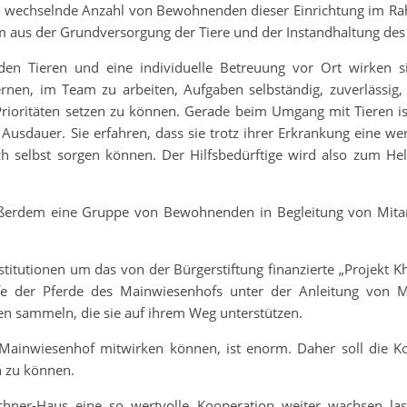
ine wechselnde Anzahl von Bewohnenden dieser Einrichtung im 
m aus der Grundversorgung der Tiere und der Instandhaltung des
den Tieren und eine individuelle Betreuung vor Ort wirken si
rnen, im Team zu arbeiten, Aufgaben selbständig, zuverlässig, 
Prioritäten setzen zu können. Gerade beim Umgang mit Tieren 
usdauer. Sie erfahren, dass sie trotz ihrer Erkrankung eine wer
 selbst sorgen können. Der Hilfsbedürftige wird also zum Helf
ußerdem eine Gruppe von Bewohnenden in Begleitung von Mitar
titutionen um das von der Bürgerstiftung finanzierte „Projekt Kh
fe der Pferde des Mainwiesenhofs unter der Anleitung von M
n sammeln, die sie auf ihrem Weg unterstützen.
ainwiesenhof mitwirken können, ist enorm. Daher soll die K
 zu können.
rchner-Haus eine so wertvolle Kooperation weiter wachsen 