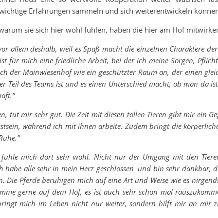
 wichtige Erfahrungen sammeln und sich weiterentwickeln können
warum sie sich hier wohl fühlen, haben die hier am Hof mitwirk
 vor allem deshalb, weil es Spaß macht die einzelnen Charaktere de
t für mich eine friedliche Arbeit, bei der ich meine Sorgen, Pflic
ch der Mainwiesenhof wie ein geschützter Raum an, der einen gleich
ger Teil des Teams ist und es einen Unterschied macht, ob man da i
aft.”
 tut mir sehr gut. Die Zeit mit diesen tollen Tieren gibt mir ein Gef
ein, während ich mit ihnen arbeite. Zudem bringt die körperliche Ak
Ruhe.”
fühle mich dort sehr wohl. Nicht nur der Umgang mit den Tieren
 Ich habe alle sehr in mein Herz geschlossen und bin sehr dankbar, 
 Die Pferde beruhigen mich auf eine Art und Weise wie es nirgends 
omme gerne auf dem Hof, es ist auch sehr schön mal rauszukomme
bringt mich im Leben nicht nur weiter, sondern hilft mir an mir 