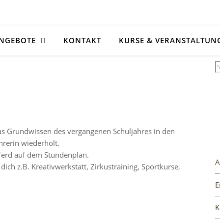
NGEBOTE
KONTAKT
KURSE & VERANSTALTUN
das Grundwissen des vergangenen Schuljahres in den
rerin wiederholt.
Pferd auf dem Stundenplan.
A
ich z.B. Kreativwerkstatt, Zirkustraining, Sportkurse,
E
K