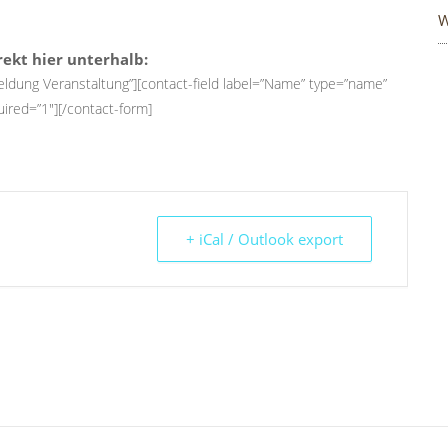
W
ekt hier unterhalb:
ldung Veranstaltung”][contact-field label=”Name” type=”name”
uired=”1″][/contact-form]
+ iCal / Outlook export