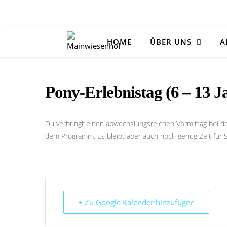
HOME
ÜBER UNS
A
Pony-Erlebnistag (6 – 13 J
Du verbringt einen abwechslungsreichen Vormittag bei de
dem Programm. Es bleibt aber auch noch genug Zeit für 
+ Zu Google Kalender hinzufügen