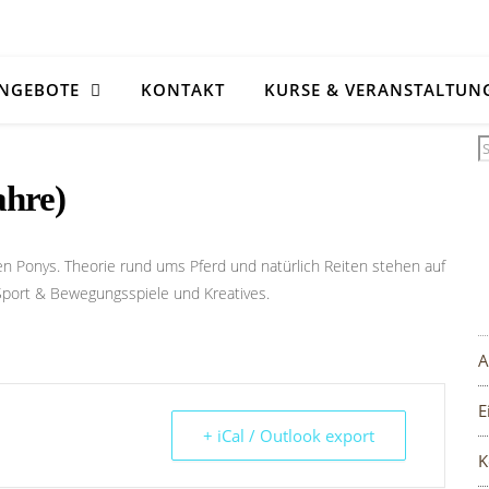
NGEBOTE
KONTAKT
KURSE & VERANSTALTUN
ahre)
n Ponys. Theorie rund ums Pferd und natürlich Reiten stehen auf
Sport & Bewegungsspiele und Kreatives.
A
E
+ iCal / Outlook export
K